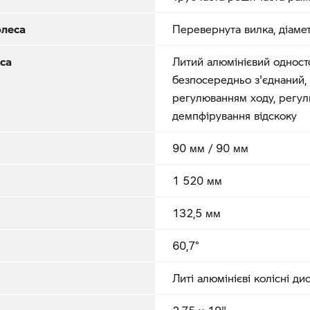
олеса
Перевернута вилка, діаме
еса
Литий алюмінієвий одност
безпосередньо з'єднаний,
регулюванням ходу, регул
демпфірування відскоку
90 мм / 90 мм
1 520 мм
132,5 мм
60,7°
Литі алюмінієві колісні ди