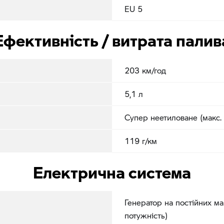
EU 5
Ефективність / витрата палив
203 км/год
5,1 л
Супер неетиловане (макс.
119 г/км
Електрична система
Генератор на постійних ма
потужність)