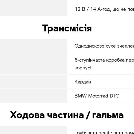
12 В / 14 А-год, що не по
Трансмісія
Однодискове сухе зчеплен
6-ступінчаста коробка пе
корпусі
Кардан
BMW Motorrad DTC
Ходова частина / гальма
Трубчаста решітчаста рам