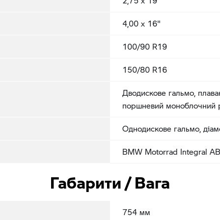
2,75 x 19"
4,00 x 16"
100/90 R19
150/80 R16
Дводискове гальмо, плаваю
поршневий моноблочний р
Однодискове гальмо, діа
BMW Motorrad Integral ABS
Габарити / Вага
754 мм