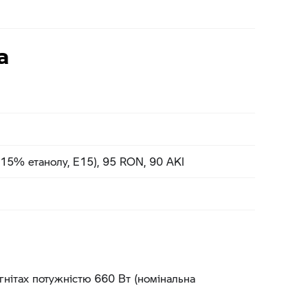
а
 15% етанолу, E15), 95 RON, 90 AKI
гнітах потужністю 660 Вт (номінальна