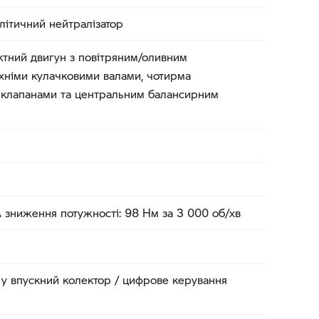
літичний нейтралізатор
тний двигун з повітряним/оливним
хніми кулачковими валами, чотирма
 клапанами та центральним балансирним
A зниження потужності: 98 Нм за 3 000 об/хв
у впускний колектор / цифрове керування