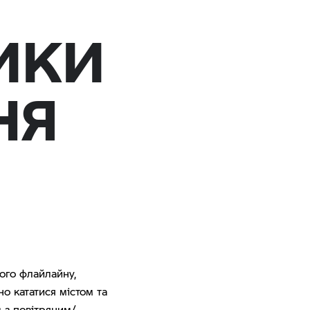
ИКИ
НЯ
ного флайлайну,
о кататися містом та
 з повітряним/