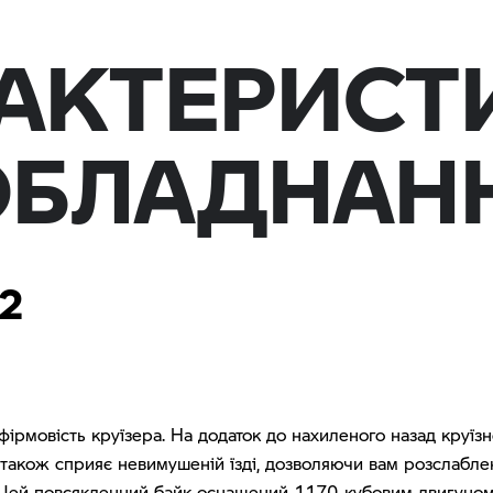
АКТЕРИСТ
ОБЛАДНАН
2
фірмовість круїзера. На додаток до нахиленого назад круїз
 також сприяє невимушеній їзді, дозволяючи вам розслаблен
 Цей повсякденний байк оснащений 1170-кубовим двигуном