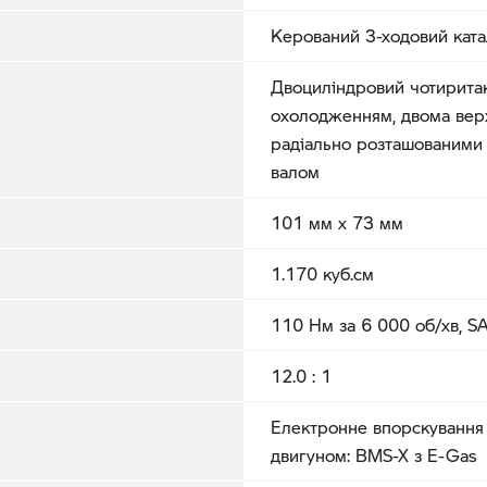
Керований 3-ходовий ката
Двоциліндровий чотиритак
охолодженням, двома вер
радіально розташованими
валом
101 мм x 73 мм
1.170 куб.см
110 Нм за 6 000 об/хв, S
12.0 : 1
Електронне впорскування 
двигуном: BMS-X з E-Gas