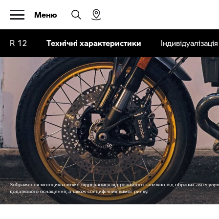
Меню
R 12
Технічні характеристики
Індивідуалізація
Зображення мотоцикла може відрізнятися від реального залежно від обраних аксесуарів
додаткового оснащення, а також специфічних вимог ринку.