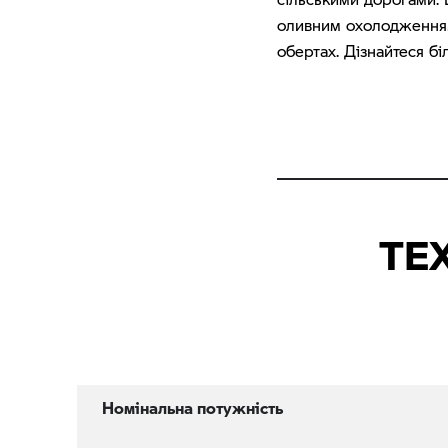
оливним охолодженням
обертах. Дізнайтеся б
ТЕ
Номінальна потужність