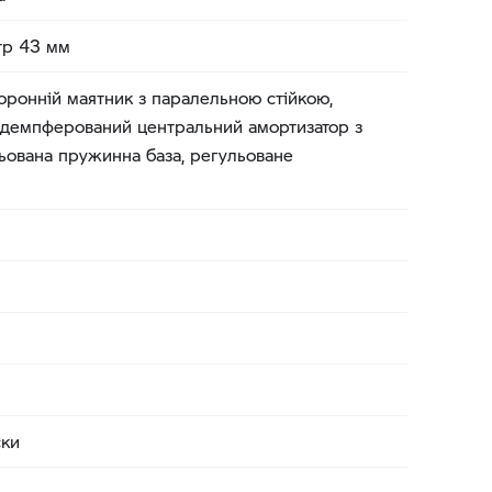
тр 43 мм
оронній маятник з паралельною стійкою,
 демпферований центральний амортизатор з
ьована пружинна база, регульоване
ски