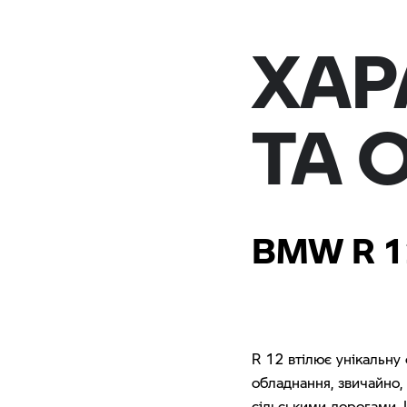
ХАР
ТА 
BMW R 1
R 12 втілює унікальну 
обладнання, звичайно,
сільськими дорогами.