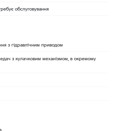
требує обслуговування
ня з гідравлічним приводом
редач з кулачковим механізмом, в окремому
а