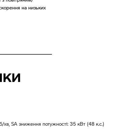
скорення на низьких
ИКИ
об/хв, SA зниження потужності: 35 кВт (48 к.с.)