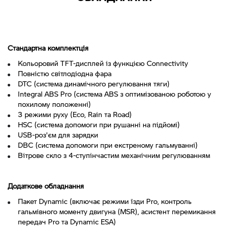
Стандартна комплектція
Кольоровий TFT-дисплей із функцією Connectivity
Повністю світлодіодна фара
DTC (система динамічного регулювання тяги)
Integral ABS Pro (система ABS з оптимізованою роботою у
похилому положенні)
3 режими руху (Eco, Rain та Road)
HSC (система допомоги при рушанні на підйомі)
USB-роз'єм для зарядки
DBC (система допомоги при екстреному гальмуванні)
Вітрове скло з 4-ступінчастим механічним регулюванням
Додаткове обладнання
Пакет Dynamic (включає режими їзди Pro, контроль
гальмівного моменту двигуна (MSR), асистент перемикання
передач Pro та Dynamic ESA)