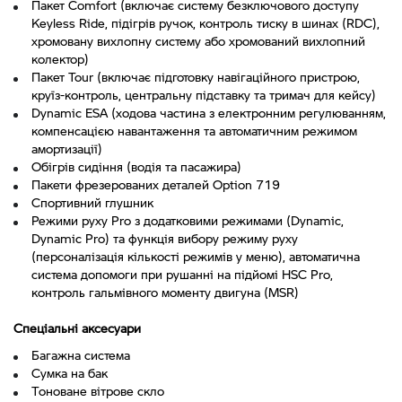
Пакет Comfort (включає систему безключового доступу
Keyless Ride, підігрів ручок, контроль тиску в шинах (RDC),
хромовану вихлопну систему або хромований вихлопний
колектор)
Пакет Tour (включає підготовку навігаційного пристрою,
круїз-контроль, центральну підставку та тримач для кейсу)
Dynamic ESA (ходова частина з електронним регулюванням,
компенсацією навантаження та автоматичним режимом
амортизації)
Обігрів сидіння (водія та пасажира)
Пакети фрезерованих деталей Option 719
Спортивний глушник
Режими руху Pro з додатковими режимами (Dynamic,
Dynamic Pro) та функція вибору режиму руху
(персоналізація кількості режимів у меню), автоматична
система допомоги при рушанні на підйомі HSC Pro,
контроль гальмівного моменту двигуна (MSR)
Спеціальні аксесуари
Багажна система
Сумка на бак
Тоноване вітрове скло