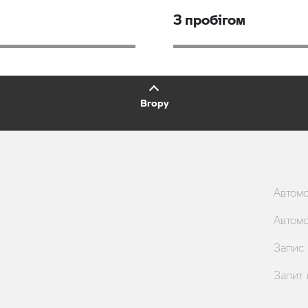
З пробігом
Вгору
Автом
Автомо
Запис 
Запит 