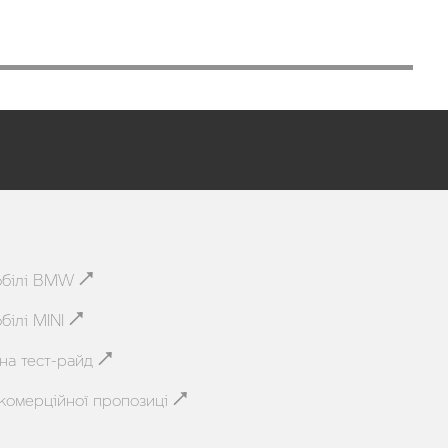
обілі BMW
білі MINI
на тест-райд
комерційної пропозиці