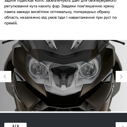
задній підвісках коліс забезпечують дані для безперервного
регулювання кута нахилу фар. Завдяки пом'якшенню крену
лампа завжди висвітлює оптимальну, попередньо обрану
область незалежно від умов їзди і навантаження при русі по
прямій.
2 / 3