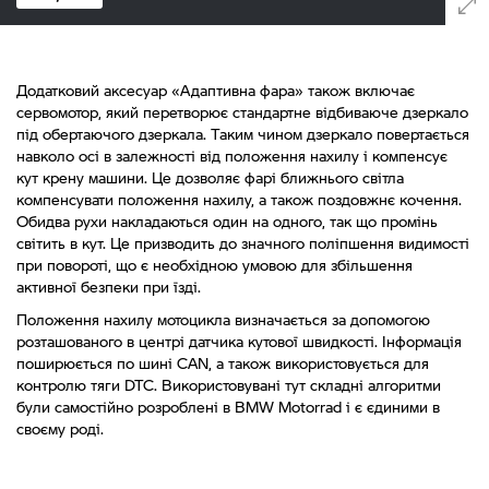
Додатковий аксесуар «Адаптивна фара» також включає
сервомотор, який перетворює стандартне відбиваюче дзеркало
під обертаючого дзеркала. Таким чином дзеркало повертається
навколо осі в залежності від положення нахилу і компенсує
кут крену машини. Це дозволяє фарі ближнього світла
компенсувати положення нахилу, а також поздовжнє кочення.
Обидва рухи накладаються один на одного, так що промінь
світить в кут. Це призводить до значного поліпшення видимості
при повороті, що є необхідною умовою для збільшення
активної безпеки при їзді.
Положення нахилу мотоцикла визначається за допомогою
розташованого в центрі датчика кутової швидкості. Інформація
поширюється по шині CAN, а також використовується для
контролю тяги DTC. Використовувані тут складні алгоритми
були самостійно розроблені в BMW Motorrad і є єдиними в
своєму роді.